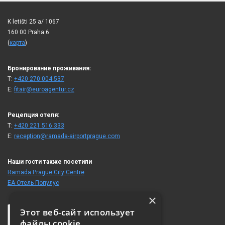
K letišti 25 a/ 1067
160 00 Praha 6
(
карта
)
Бронирование проживания:
T:
+420 270 004 537
E:
fitair@euroagentur.cz
Рецепция отеля:
T:
+420 221 516 333
E:
reception@ramada-airportprague.com
Наши гости также посетили
Ramada Prague City Centre
ЕА Отель Популус
×
Этот веб-сайт использует
файлы cookie