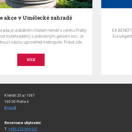
EA Benefit Program
EA BENEFIT program je odměnou klientům společnosti
EuroAgentur Hotels&Travel za jejich věrnost EA Hotels.
VÍCE
K letišti 25 a/ 1067
160 00 Praha 6
(
mapa
)
Rezervace ubytování:
T:
+420 270 004 537