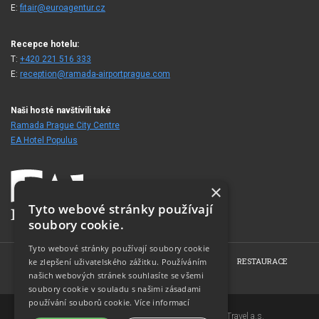
E:
fitair@euroagentur.cz
Recepce hotelu:
T:
+420 221 516 333
E:
reception@ramada-airportprague.com
Naši hosté navštívili také
Ramada Prague City Centre
EA Hotel Populus
×
Tyto webové stránky používají
soubory cookie.
Tyto webové stránky používají soubory cookie
HOME
O HOTELU
POKOJE
KONFERENCE
RESTAURACE
ke zlepšení uživatelského zážitku. Používáním
našich webových stránek souhlasíte se všemi
FOTOGALERIE
KONTAKT
soubory cookie v souladu s našimi zásadami
používání souborů cookie.
Více informací
Copyright © 2007-2026 EuroAgentur Hotels&Travel a.s.