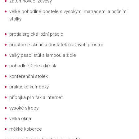
zatemňovací závěsy
velké pohodlné postele s vysokými matracemi a nočními
stolky
protialergické ložní prádlo
prostorné skříně a dostatek úložných prostor
velký psací stůl s lampou a židle
pohodlné židle a křesla
konferenční stolek
praktické kufr boxy
p
řípojka pro fax a internet
vysoké stropy
velká okna
měkké koberce