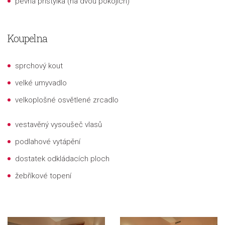
pevná přistýlka (na dvou pokojích)
Koupelna
sprchový kout
velké umyvadlo
velkoplošné osvětlené zrcadlo
vestavěný vysoušeč vlasů
podlahové vytápění
dostatek odkládacích ploch
žebříkové topení