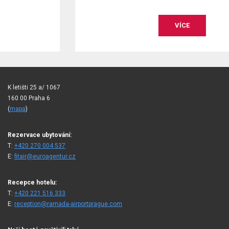
VÍCE
K letišti 25 a/ 1067
160 00 Praha 6
(
mapa
)
Rezervace ubytování:
T:
+420 270 004 537
E:
fitair@euroagentur.cz
Recepce hotelu:
T:
+420 221 516 333
E:
reception@ramada-airportprague.com