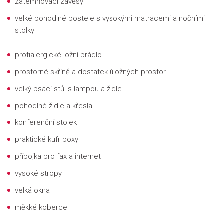
zatemňovací závěsy
velké pohodlné postele s vysokými matracemi a nočními
stolky
protialergické ložní prádlo
prostorné skříně a dostatek úložných prostor
velký psací stůl s lampou a židle
pohodlné židle a křesla
konferenční stolek
praktické kufr boxy
p
řípojka pro fax a internet
vysoké stropy
velká okna
měkké koberce