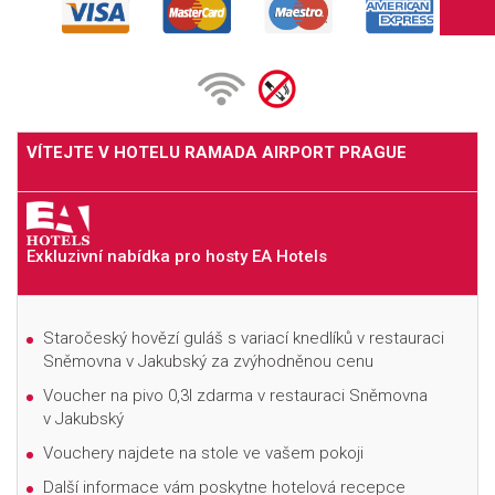
VÍTEJTE V HOTELU RAMADA AIRPORT PRAGUE
Exkluzivní nabídka pro hosty EA Hotels
Staročeský hovězí guláš s variací knedlíků v restauraci
Sněmovna v Jakubský za zvýhodněnou cenu
Voucher na pivo 0,3l zdarma v restauraci Sněmovna
v Jakubský
Vouchery najdete na stole ve vašem pokoji
Další informace vám poskytne hotelová recepce