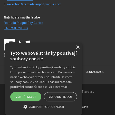
E:
reception@ramada-airportprague.com
Naši hosté navštívili také
Ramada Prague City Centre
EA Hotel Populus
×
Tyto webové stránky používají
soubory cookie.
Tyto webové stránky používají soubory cookie
HOME
O HOTELU
POKOJE
KONFERENCE
RESTAURACE
ke zlepšení uživatelského zážitku. Používáním
našich webových stránek souhlasíte se všemi
FOTOGALERIE
KONTAKT
soubory cookie v souladu s našimi zásadami
používání souborů cookie.
Více informací
Copyright © 2007-2026 EuroAgentur Hotels&Travel a.s.
VŠE PŘIJMOUT
VŠE ODMÍTNOUT
www.bezvapobyt.cz
Všeobecné podmínky rezervace
ZOBRAZIT PODROBNOSTI
Deklarace o ochraně osobních údajů
|
Cookies
Topinfo DIGITAL
NEZBYTNĚ NUTNÉ SOUBORY