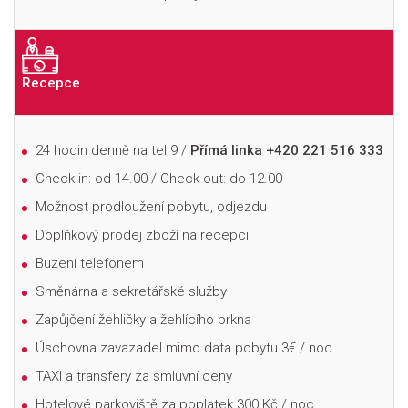
Recepce
24 hodin denně na tel.9 /
Přímá linka +420 221 516 333
Check-in: od 14.00 / Check-out: do 12.00
Možnost prodloužení pobytu, odjezdu
Doplňkový prodej zboží na recepci
Buzení telefonem
Směnárna a sekretářské služby
Zapůjčení žehličky a žehlícího prkna
Úschovna zavazadel mimo data pobytu 3
€
/ noc
TAXI a transfery za smluvní ceny
Hotelové parkoviště za poplatek 300 Kč / noc