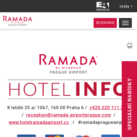
česky
Togg
REZERVACE
navig
SPECIÁLNÍ NABÍDKY
K letišti 25 a/ 1067, 160 00 Praha 6
/
+420 220 111 250
/
reception@ramada-airportprague.com
/
www.hotelramadaairport.cz
/ #ramadapragueairport