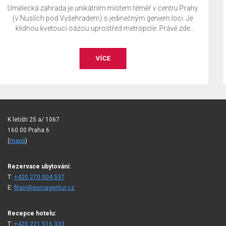
 centru Prahy
EA BENEFIT program je odměnou klientům s
iem loci. Je
EuroAgentur Hotels&Travel za jejich věrnost
. Právě zde
ci, ať již je
ce, koncert,
a apod.
VÍCE
K letišti 25 a/ 1067
160 00 Praha 6
(
mapa
)
Rezervace ubytování:
T:
+420 270 004 537
E:
fitair@euroagentur.cz
Recepce hotelu:
T:
+420 221 516 333