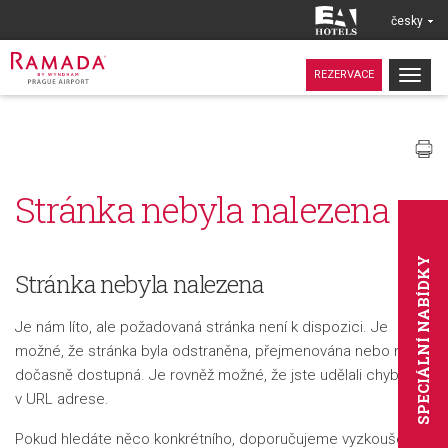
česky
Togg
REZERVACE
navig
Stránka nebyla nalezena
SPECIÁLNÍ NABÍDKY
Stránka nebyla nalezena
Je nám líto, ale požadovaná stránka není k dispozici. Je
možné, že stránka byla odstraněna, přejmenována nebo není
dočasně dostupná. Je rovněž možné, že jste udělali chybu
v URL adrese.
Pokud hledáte něco konkrétního, doporučujeme vyzkoušet