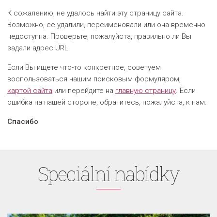
К сожалению, не удалось найти эту страницу сайта.
Возможно, ее удалили, переименовали или она временно
недоступна. Проверьте, пожалуйста, правильно ли Вы
задали адрес URL.
Если Вы ищете что-то конкретное, советуем
воспользоваться нашим поисковым формуляром,
кapтой сайта
или перейдите на
главную страницу
. Если
ошибка на нашей стороне, oбратитесь, пожалуйста, к нам.
Спасибо
Speciální nabídky