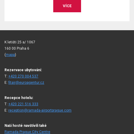
egustace, výstava apod.
ÍCE
V
K letišti 25 a/ 1067
160 00 Praha 6
(
mapa
)
Rezervace ubytování:
T:
+420 270 004 537
E:
fitair@euroagentur.cz
Recepce hotelu:
T:
+420 221 516 333
E:
reception@ramada-airportprague.com
Naši hosté navštívili také
Ramada Prague City Centre