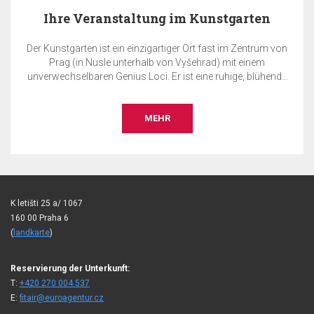
 im Kunstgarten
EA Benefit
iger Ort fast im Zentrum von
EA BENEFIT Prgramm ist die Bel
on Vyšehrad) mit einem
Gesellschaft EuroAgentur Hotels & Trave
r ist eine ruhige, blühende
unserer EA Hot
enau hier können Sie Ihre
staltung ausrichten – sei es
ty, eine Konferenz, eine
R
MEH
sellschaftlicher Abend, eine
lung oder Ähnliches.
K letišti 25 a/ 1067
160 00 Praha 6
(
landkarte
)
Reservierung der Unterkunft:
T:
+420 270 004 537
E:
fitair@euroagentur.cz