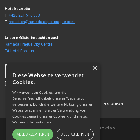
Hotelrezeption:
T:
+420 221 516 333
E:
reception@ramada-airportprague.com
Unsere Gäste besuchten auch
Ramada Prague City Centre
EA Hotel Populus
×
Diese Webseite verwendet
Cookies.
Wir verwenden Cookies, um die
Benutzerfreundlichkeit unserer Website zu
HOME
HOTEL
ZIMMER
KONFERENZEN
RESTAURANT
verbessern. Durch die weitere Nutzung unserer
Webseite stimmen Sie der Verwendung von
FOTOGALERIE
KONTAKT
Cookies gemäß unserer Cookie-Richtlinie zu.
Weitere Informationen
Copyright © 2007-2026 EuroAgentur Hotels&Travel a.s.
ALLE AKZEPTIEREN
ALLE ABLEHNEN
www.bezvapobyt.cz