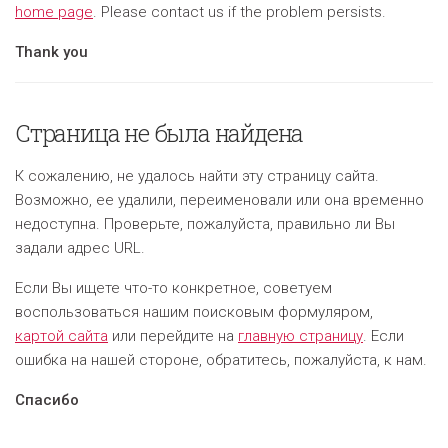
home page
. Please contact us if the problem persists.
Thank you
Страница не была найдена
К сожалению, не удалось найти эту страницу сайта.
Возможно, ее удалили, переименовали или она временно
недоступна. Проверьте, пожалуйста, правильно ли Вы
задали адрес URL.
Если Вы ищете что-то конкретное, советуем
воспользоваться нашим поисковым формуляром,
кapтой сайта
или перейдите на
главную страницу
. Если
ошибка на нашей стороне, oбратитесь, пожалуйста, к нам.
Спасибо