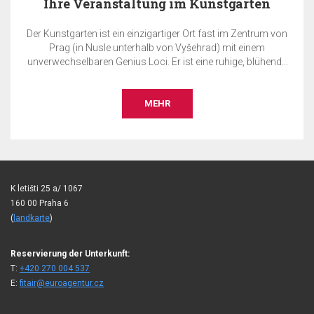
Ihre Veranstaltung im Kunstgarten
Der Kunstgarten ist ein einzigartiger Ort fast im Zentrum von
Prag (in Nusle unterhalb von Vyšehrad) mit einem
unverwechselbaren Genius Loci. Er ist eine ruhige, blühende
Oase inmitten der Metropole. Genau hier können Sie Ihre
private oder geschäftliche Veranstaltung ausrichten – sei es
eine Hochzeit, eine Gartenparty, eine Konferenz, eine
MEHR
Präsentation, ein Konzert, ein gesellschaftlicher Abend, eine
Verkostung, eine Ausstellung oder Ähnliches.
K letišti 25 a/ 1067
160 00 Praha 6
(
landkarte
)
Reservierung der Unterkunft:
T:
+420 270 004 537
E:
fitair@euroagentur.cz