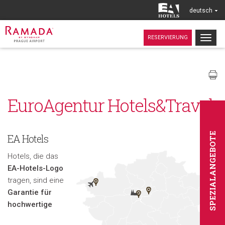
deutsch
Togg
RESERVIERUNG
navig
EuroAgentur Hotels&Travel
SPEZIALANGEBOTE
EA Hotels
Hotels, die das
EA-Hotels-Logo
tragen, sind eine
Garantie für
hochwertige