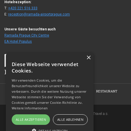
Hotelrezeption:
T:
+420 221 516 333
E:
reception@ramada-airportprague.com
Unsere Gäste besuchten auch
Ramada Prague City Centre
EA Hotel Populus
×
Diese Webseite verwendet
Cookies.
Wir verwenden Cookies, um die
Benutzerfreundlichkeit unserer Website zu
HOME
HOTEL
ZIMMER
KONFERENZEN
RESTAURANT
verbessern. Durch die weitere Nutzung unserer
Webseite stimmen Sie der Verwendung von
FOTOGALERIE
KONTAKT
Cookies gemäß unserer Cookie-Richtlinie zu.
Weitere Informationen
Copyright © 2007-2026 EuroAgentur Hotels&Travel a.s.
ALLE AKZEPTIEREN
ALLE ABLEHNEN
www.bezvapobyt.cz
Allgemeine Buchungsbedingungen
DETAILS ANZEIGEN