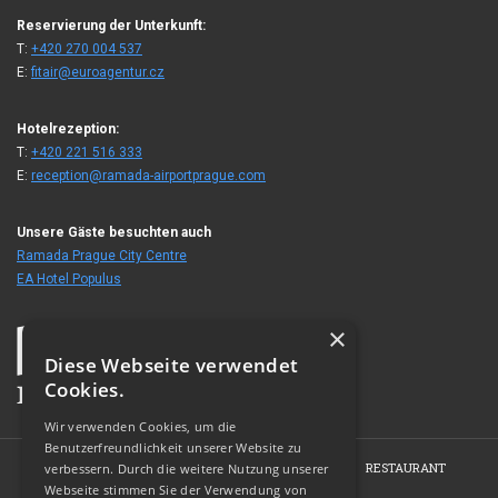
Reservierung der Unterkunft:
T:
+420 270 004 537
E:
fitair@euroagentur.cz
Hotelrezeption:
T:
+420 221 516 333
E:
reception@ramada-airportprague.com
Unsere Gäste besuchten auch
Ramada Prague City Centre
EA Hotel Populus
×
Diese Webseite verwendet
Cookies.
Wir verwenden Cookies, um die
Benutzerfreundlichkeit unserer Website zu
HOME
HOTEL
ZIMMER
KONFERENZEN
RESTAURANT
verbessern. Durch die weitere Nutzung unserer
Webseite stimmen Sie der Verwendung von
FOTOGALERIE
KONTAKT