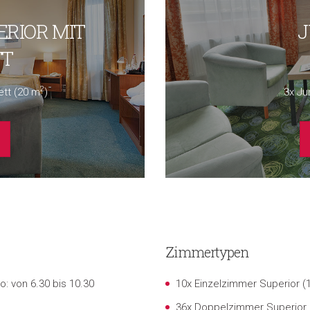
ERIOR MIT
J
TT
2
ett (20 m
)
3x Ju
Zimmertypen
o: von 6.30 bis 10.30
10x Einzelzimmer Superior (
36x Doppelzimmer Superior 