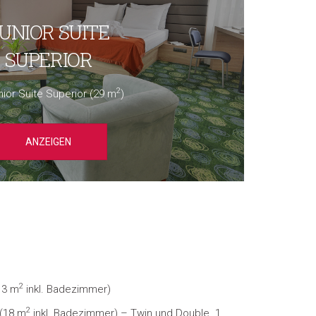
UNIOR SUITE
SUPERIOR
2
nior Suite Superior (29 m
)
ANZEIGEN
2
13 m
inkl. Badezimmer)
2
(18 m
inkl. Badezimmer) – Twin und Double. 1