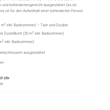
i und behindertengerecht ausgestattet (es ist
i; es ist für den Aufenthalt einer behinderten Person
)
2
8 m
inkl. Badezimmer)
– Twin und Double
2
t Zustellbett
(20 m
inkl. Badezimmer)
2
 m
inkl. Badezimmer)
eitschlössern ausgestattet.
er.
00 Uhr
hr