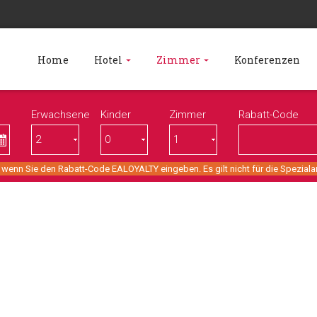
Home
Hotel
Zimmer
Konferenzen
Erwachsene
Kinder
Zimmer
Rabatt-Code
 wenn Sie den Rabatt-Code EALOYALTY eingeben. Es gilt nicht für die Spezial