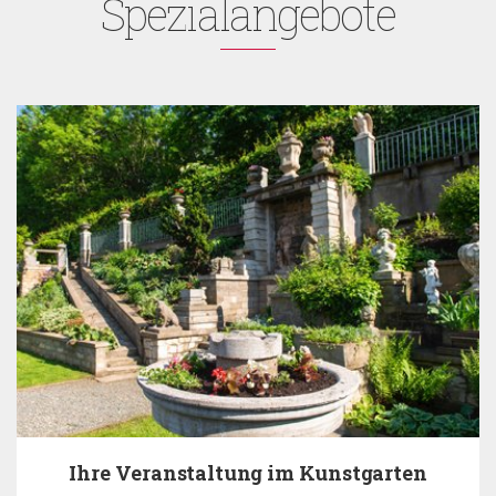
Spezialangebote
altung im Kunstgarten
EA B