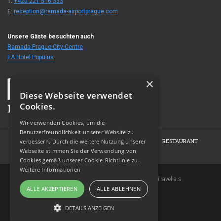
T:
+420 221 516 333
E:
reception@ramada-airportprague.com
Unsere Gäste besuchten auch
Ramada Prague City Centre
EA Hotel Populus
×
Diese Webseite verwendet
Cookies.
Wir verwenden Cookies, um die
Benutzerfreundlichkeit unserer Website zu
HOME
HOTEL
ZIMMER
KONFERENZEN
RESTAURANT
verbessern. Durch die weitere Nutzung unserer
Webseite stimmen Sie der Verwendung von
FOTOGALERIE
KONTAKT
Cookies gemäß unserer Cookie-Richtlinie zu.
Weitere Informationen
Copyright © 2007-2026 EuroAgentur Hotels&Travel a.s.
ALLE AKZEPTIEREN
ALLE ABLEHNEN
www.bezvapobyt.cz
Allgemeine Buchungsbedingungen
DETAILS ANZEIGEN
Datenschutzerklärung
|
Cookies
Topinfo DIGITAL